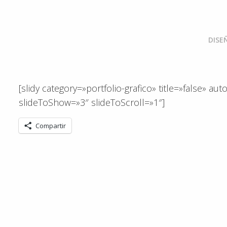
DISE
[slidy category=»portfolio-grafico» title=»false» 
slideToShow=»3″ slideToScroll=»1″]
Compartir