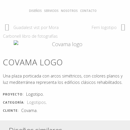
DISEÑOS
SERVICIOS
NOSOTROS
CONTACTO
Guadalest vist por Mora
Ferri logotipo
Carbonell libro de fotografías
COVAMA LOGO
Una plaza porticada con arcos simétricos, con colores planos y
luz mediterránea representa los edificios clásicos rehabilitados.
Logotipo.
PROYECTO:
Logotipos
.
CATEGORÍA:
Covama.
CLIENTE: